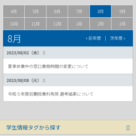
4月
5月
6月
7月
8月
9月
10月
11月
12月
1月
2月
3月
8月
« 前年度
|
次年度 »
2023/08/02（水）
夏季休業中の窓口業務時間の変更について
2023/08/08（火）
令和５年度前期授業料免除 選考結果について
学生情報タグから探す