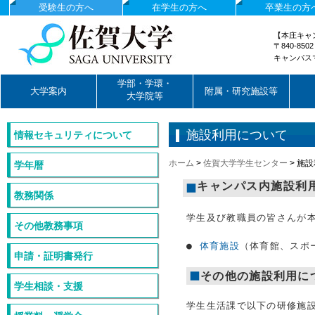
受験生の方へ
在学生の方へ
卒業生の方
【本庄キャ
〒840-85
キャンパス
国立大学法人佐賀大学
学部・学環・
大学案内
附属・研究施設等
大学院等
施設利用について
情報セキュリティについて
ホーム
>
佐賀大学学生センター
>
施設
学年暦
キャンパス内施設利
教務関係
学生及び教職員の皆さんが
その他教務事項
●
体育施設
（体育館、スポ
申請・証明書発行
その他の施設利用に
学生相談・支援
学生生活課で以下の研修施