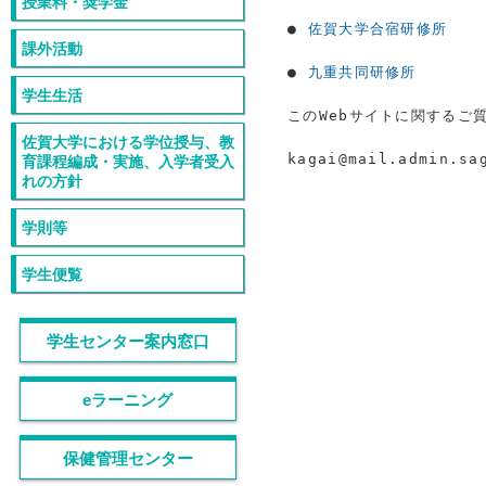
授業料・奨学金
●
佐賀大学合宿研修所
課外活動
●
九重共同研修所
学生生活
このWebサイトに関するご
佐賀大学における学位授与、教
kagai@mail.admin
育課程編成・実施、入学者受入
れの方針
学則等
学生便覧
学生センター案内窓口
eラーニング
保健管理センター