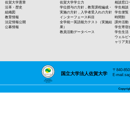
佐賀大学憲章
佐賀大学学士力
相談窓口
沿革・歴史
学位授与の方針，教育課程編成・
学生相談
組織図
実施の方針，入学者受入れの方針
学生便覧
教育情報
インターフェース科目
時間割
法定情報公開
全学統一英語能力テスト（実施結
課外活動
公募情報
果）
学生寄宿
教員活動データベース
学生生活
ウェルビ
ャリア支
〒840-8
国立大学法人佐賀大学
E-mail.sa
Copyrig