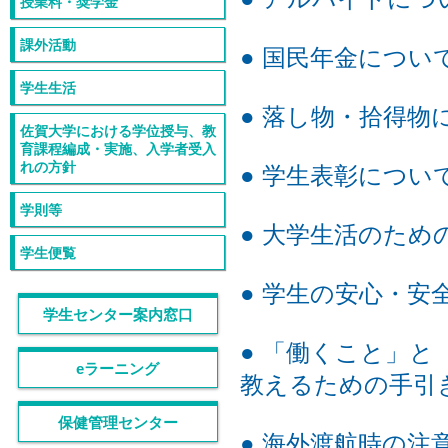
授業料・奨学金
課外活動
● 国民年金につい
学生生活
● 落し物・拾得物
佐賀大学における学位授与、教
育課程編成・実施、入学者受入
れの方針
● 学生表彰につい
学則等
● 大学生活のた
学生便覧
● 学生の安心・
学生センター案内窓口
● 「働くこと」
eラーニング
教えるための手引
保健管理センター
● 海外渡航時の