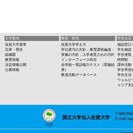
大学案内
教育・研究
学生生活
佐賀大学憲章
佐賀大学学士力
相談窓口
沿革・歴史
学位授与の方針，教育課程編成・
学生相談
組織図
実施の方針，入学者受入れの方針
学生便覧
教育情報
インターフェース科目
時間割
法定情報公開
全学統一英語能力テスト（実施結
課外活動
公募情報
果）
学生寄宿
教員活動データベース
学生生活
ウェルビ
ャリア支
〒840-8
国立大学法人佐賀大学
E-mail.sa
Copyrig