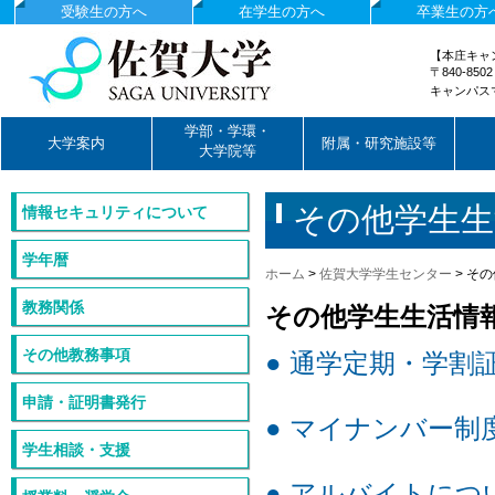
受験生の方へ
在学生の方へ
卒業生の方
【本庄キャ
〒840-85
キャンパス
国立大学法人佐賀大学
学部・学環・
大学案内
附属・研究施設等
大学院等
その他学生生
情報セキュリティについて
学年暦
ホーム
>
佐賀大学学生センター
>
その
教務関係
その他学生生活情
その他教務事項
● 通学定期・学割
申請・証明書発行
● マイナンバー
学生相談・支援
● アルバイトにつ