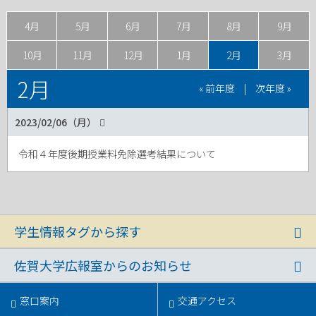
4月
5月
6月
7月
8月
9月
10月
11月
12月
1月
2月
3月
2月
« 前年度
|
次年度 »
2023/02/06（月）
令和４年度後期授業料免除選考結果について
学生情報タグから探す
佐賀大学広報室からのお知らせ
窓口案内
交通アクセス