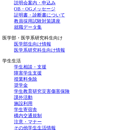
説明会案内・申込み
OB・OGメッセージ
証明書・診断書について
教員採用試験対策講座
就職データ集
医学部・医学系研究科生向け
医学部生向け情報
医学系研究科生向け情報
学生生活
学生相談・支援
障害学生支援
授業料免除
奨学金
学生教育研究災害傷害保険
課外活動
施設利用
学生寄宿舎
構内交通規制
注意・マナー
その他学生生活情報