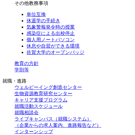
その他教務事項
単位互換
休退学の手続き
気象警報発令時の授業
感染症による出校停止
個人用ノートパソコン
休息や自習ができる環境
佐賀大学のオープンバッジ
教育の方針
学則等
就職・進路
ウェルビーイング創造センター
生物資源教育研究センター
キャリア支援プログラム
就職活動スケジュール
就職相談会
ライブキャンパス（就職システム）
（企業からの求人案内、進路報告など）
インターンシップ