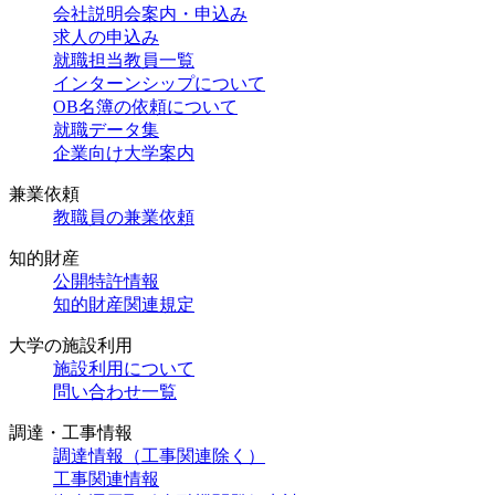
会社説明会案内・申込み
求人の申込み
就職担当教員一覧
インターンシップについて
OB名簿の依頼について
就職データ集
企業向け大学案内
兼業依頼
教職員の兼業依頼
知的財産
公開特許情報
知的財産関連規定
大学の施設利用
施設利用について
問い合わせ一覧
調達・工事情報
調達情報（工事関連除く）
工事関連情報