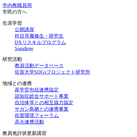
学内教職員用
市民の方へ
生涯学習
公開講座
科目等履修生・研究生
DXリスキルプログラム
Sagallege
研究活動
教員活動データベース
佐賀大学SDGsプロジェクト研究所
地域との連携
産学官包括連携協定
認知症総合サポート事業
自治体等との相互協力協定
サガン鳥栖との連携事業
佐賀環境フォーラム
高大連携活動
教員免許状更新講習