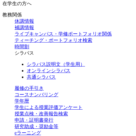
在学生の方へ
教務関係
休講情報
補講情報
ライブキャンパス・学修ポートフォリオ関係
ティーチング・ポートフォリオ検索
時間割
シラバス
シラバス説明文（学生用）
オンラインシラバス
共通シラバス
履修の手引き
コースナンバリング
学年暦
学生による授業評価アンケート
授業点検・改善報告検索
申請・証明書発行
研究助成・奨励金等
eラーニング