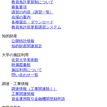
教員免許更新制について
募集要項
講習の内容（講習一覧）
会場の案内
各種届出・ダウンロード
教員免許状更新講習システム
知的財産
公開特許情報
知的財産関連規定
大学の施設利用
佐賀大学美術館
附属図書館
施設利用について
問い合わせ一覧
調達・工事情報
調達情報（工事関連除く）
工事関連情報
資金運用取引金融機関登録申請