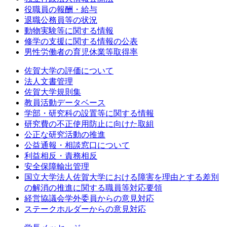
役職員の報酬・給与
退職公務員等の状況
動物実験等に関する情報
修学の支援に関する情報の公表
男性労働者の育児休業等取得率
佐賀大学の評価について
法人文書管理
佐賀大学規則集
教員活動データベース
学部・研究科の設置等に関する情報
研究費の不正使用防止に向けた取組
公正な研究活動の推進
公益通報・相談窓口について
利益相反・責務相反
安全保障輸出管理
国立大学法人佐賀大学における障害を理由とする差別
の解消の推進に関する職員等対応要領
経営協議会学外委員からの意見対応
ステークホルダーからの意見対応