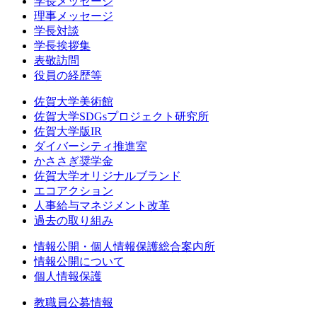
学長メッセージ
理事メッセージ
学長対談
学長挨拶集
表敬訪問
役員の経歴等
佐賀大学美術館
佐賀大学SDGsプロジェクト研究所
佐賀大学版IR
ダイバーシティ推進室
かささぎ奨学金
佐賀大学オリジナルブランド
エコアクション
人事給与マネジメント改革
過去の取り組み
情報公開・個人情報保護総合案内所
情報公開について
個人情報保護
教職員公募情報