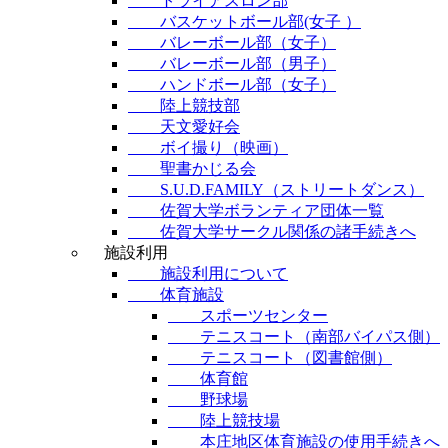
トライアスロン部
バスケットボール部(女子 ）
バレーボール部（女子）
バレーボール部（男子）
ハンドボール部（女子）
陸上競技部
天文愛好会
ボイ撮り（映画）
聖書かじる会
S.U.D.FAMILY（ストリートダンス）
佐賀大学ボランティア団体一覧
佐賀大学サークル関係の諸手続きへ
施設利用
施設利用について
体育施設
スポーツセンター
テニスコート（南部バイパス側）
テニスコート（図書館側）
体育館
野球場
陸上競技場
本庄地区体育施設の使用手続きへ