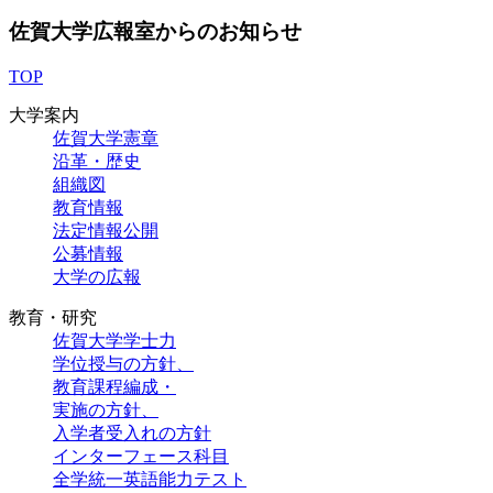
佐賀大学広報室からのお知らせ
TOP
大学案内
佐賀大学憲章
沿革・歴史
組織図
教育情報
法定情報公開
公募情報
大学の広報
教育・研究
佐賀大学学士力
学位授与の方針、
教育課程編成・
実施の方針、
入学者受入れの方針
インターフェース科目
全学統一英語能力テスト