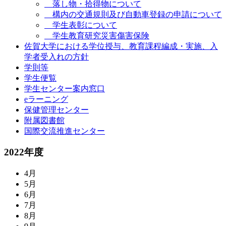
落し物・拾得物について
構内の交通規則及び自動車登録の申請について
学生表彰について
学生教育研究災害傷害保険
佐賀大学における学位授与、教育課程編成・実施、入
学者受入れの方針
学則等
学生便覧
学生センター案内窓口
eラーニング
保健管理センター
附属図書館
国際交流推進センター
2022年度
4月
5月
6月
7月
8月