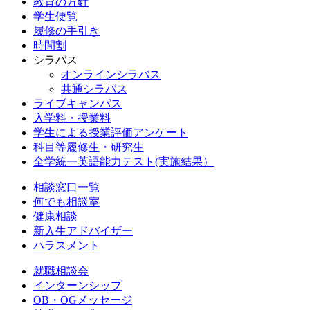
教育の方針
学生便覧
履修の手引き
時間割
シラバス
オンラインシラバス
共通シラバス
ライブキャンパス
入学料・授業料
学生による授業評価アンケート
科目等履修生・研究生
全学統一英語能力テスト(実施結果）
相談窓口一覧
何でも相談室
健康相談
新入生アドバイザー
ハラスメント
就職相談会
インターンシップ
OB・OGメッセージ