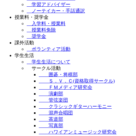
学習アドバイザー
ノーテイカー・手話通訳
授業料・奨学金
入学料・授業料
授業料免除
奨学金
課外活動
ボランティア活動
学生生活
学生生活について
サークル活動
囲碁・将棋部
Ｓ．Ｖ．Ｃ(資格取得サークル)
ＦＭメディア研究会
演劇部
管弦楽団
クラシックギターハーモニー
混声合唱団
茶道部
写真部
ハワイアンミュージック研究会