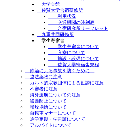
大学会館
佐賀大学合宿研修所
利用状況
交通機関の時刻表
合宿研究所リーフレット
九重共同研修所
学生寄宿舎
学生寄宿舎について
入寮について
施設・設備について
佐賀大学寄宿舎規程
飲酒による事故を防ぐために
違法薬物に注意
カルト的宗教団体による勧誘に注意
不審者に注意
海外渡航についての注意
盗難防止について
喫煙場所について
自転車マナーについて
通学定期・学割証について
アルバイトについて