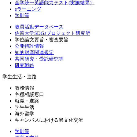
全学統一英語能力テスト(実施結果）
eラーニング
学則等
教員活動データベース
佐賀大学SDGsプロジェクト研究所
学位論文要旨・審査要旨
公開特許情報
知的財産関連規定
共同研究・受託研究等
研究戦略
学生生活・進路
教務情報
各種相談窓口
就職・進路
学生生活
海外留学
キャンパスにおける異文化交流
学則等