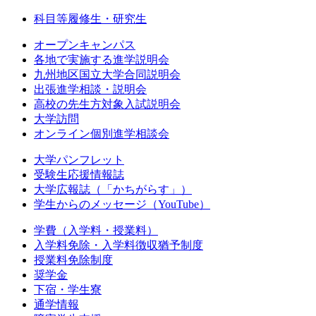
科目等履修生・研究生
オープンキャンパス
各地で実施する進学説明会
九州地区国立大学合同説明会
出張進学相談・説明会
高校の先生方対象入試説明会
大学訪問
オンライン個別進学相談会
大学パンフレット
受験生応援情報誌
大学広報誌（「かちがらす」）
学生からのメッセージ（YouTube）
学費（入学料・授業料）
入学料免除・入学料徴収猶予制度
授業料免除制度
奨学金
下宿・学生寮
通学情報