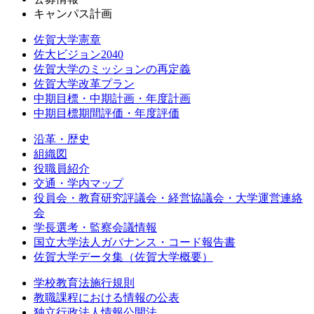
キャンパス計画
佐賀大学憲章
佐大ビジョン2040
佐賀大学のミッションの再定義
佐賀大学改革プラン
中期目標・中期計画・年度計画
中期目標期間評価・年度評価
沿革・歴史
組織図
役職員紹介
交通・学内マップ
役員会・教育研究評議会・経営協議会・大学運営連絡
会
学長選考・監察会議情報
国立大学法人ガバナンス・コード報告書
佐賀大学データ集（佐賀大学概要）
学校教育法施行規則
教職課程における情報の公表
独立行政法人情報公開法