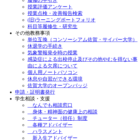
履修の手引き
授業評価アンケート
授業点検・改善報告検索
(旧)ラーニングポートフォリオ
科目等履修生・研究生
その他教務事項
単位互換（コンソーシアム佐賀・サイバー大学）
休退学の手続き
気象警報発令時の授業
感染症による出校停止及びその他やむを得ない事
由による欠席について
個人用ノートパソコン
休息や自習ができる環境
佐賀大学のオープンバッジ
申請・証明書発行
学生相談・支援
なんでも相談窓口
身体・精神面の健康上の相談
チューター（担任）制度
各種アドバイザー
ハラスメント
新入生アドバイザー