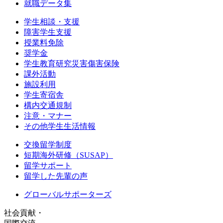
就職データ集
学生相談・支援
障害学生支援
授業料免除
奨学金
学生教育研究災害傷害保険
課外活動
施設利用
学生寄宿舎
構内交通規制
注意・マナー
その他学生生活情報
交換留学制度
短期海外研修（SUSAP）
留学サポート
留学した先輩の声
グローバルサポーターズ
社会貢献・