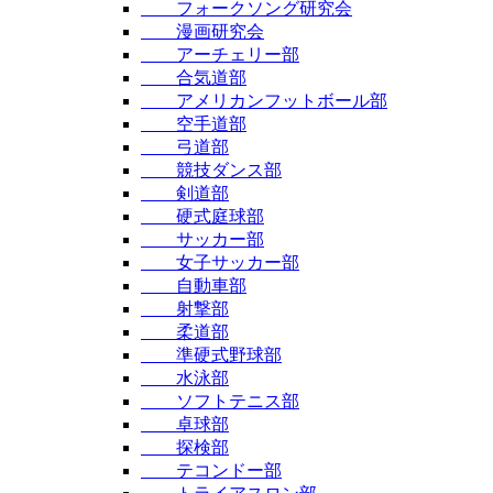
フォークソング研究会
漫画研究会
アーチェリー部
合気道部
アメリカンフットボール部
空手道部
弓道部
競技ダンス部
剣道部
硬式庭球部
サッカー部
女子サッカー部
自動車部
射撃部
柔道部
準硬式野球部
水泳部
ソフトテニス部
卓球部
探検部
テコンドー部