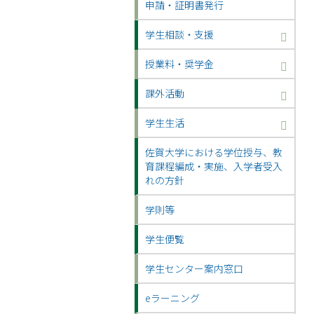
申請・証明書発行
学生相談・支援
授業料・奨学金
課外活動
学生生活
佐賀大学における学位授与、教
育課程編成・実施、入学者受入
れの方針
学則等
学生便覧
学生センター案内窓口
eラーニング