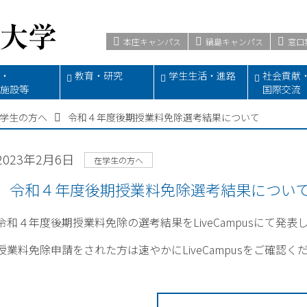
本庄キャンパス
鍋島キャンパス
窓口
・
教育・研究
学生生活・進路
社会貢献
施設等
国際交流
学生の方へ
令和４年度後期授業料免除選考結果について
2023年2月6日
在学生の方へ
令和４年度後期授業料免除選考結果につい
令和４年度後期授業料免除の選考結果をLiveCampusにて発表
授業料免除申請をされた方は速やかにLiveCampusをご確認く