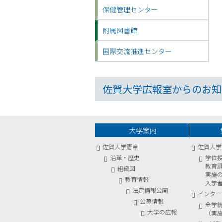
保健管理センター
附属図書館
国際交流推進センター
佐賀大学広報室からのお知
大学案内
佐賀大学憲章
佐賀大学
沿革・歴史
学位
教育
組織図
実施
教育情報
入学
法定情報公開
インター
公募情報
全学
大学の広報
（実