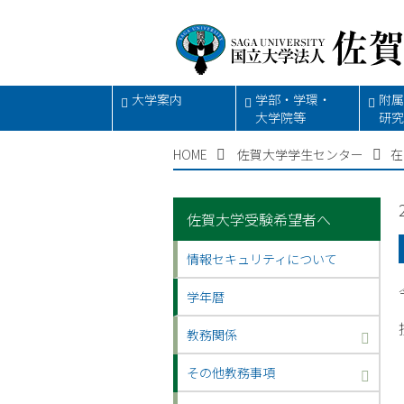
大学案内
学部・学環・
附属
大学院等
研究
HOME
佐賀大学学生センター
在
佐賀大学受験希望者へ
情報セキュリティについて
学年暦
教務関係
その他教務事項