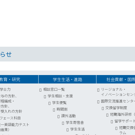
らせ
教育・研究
学生生活・進路
社会貢献・国
学士力
相談窓口一覧
リージョナル・
イノベーションセン
授与の方針、
学生相談・支援
課程編成・
国際交流推進センタ
学生便覧
の方針、
交換留学制度
時間割
者受入れの方針
短期海外研修（S
課外活動
フェース科目
留学サポー
学生寄宿舎
統一英語能力テスト
短期交換
学生生活
施結果）
ラム