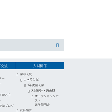
際交流
入試関係
学部入試
ター
大学院入試
ー
3年次編入学
入試統計
・
過去問
USAP）
オープンキャンパ
ト
ス・
進学説明会
留学プログ
資料請求