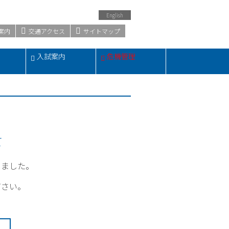
English
案内
交通アクセス
サイトマップ
・
入試案内
危機管理
て
しました。
ださい。