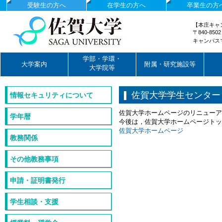
受験生の方へ
在学生の方へ
卒業生の方
【本庄キャ
〒840-85
キャンパス
国立大学法人佐賀大学
学部・学環・
大学案内
附属・研究施設等
大学院等
佐賀大学学生センター
情報セキュリティについて
佐賀大学ホームページのリニューア
学年暦
今後は，佐賀大学ホームページトッ
佐賀大学ホームページ
教務関係
その他教務事項
申請・証明書発行
学生相談・支援