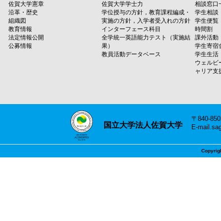
佐賀大学憲章
佐賀大学学士力
相談窓口
沿革・歴史
学位授与の方針，教育課程編成・
学生相談
組織図
実施の方針，入学者受入れの方針
学生便覧
教育情報
インターフェース科目
時間割
法定情報公開
全学統一英語能力テスト（実施結
課外活動
公募情報
果）
学生寄宿
教員活動データベース
学生生活
ウェルビ
ャリア支
〒840-8
国立大学法人佐賀大学
E-mail.sa
Copyrig