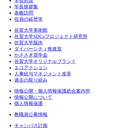
学長対談
学長挨拶集
表敬訪問
役員の経歴等
佐賀大学美術館
佐賀大学SDGsプロジェクト研究所
佐賀大学版IR
ダイバーシティ推進室
かささぎ奨学金
佐賀大学オリジナルブランド
エコアクション
人事給与マネジメント改革
過去の取り組み
情報公開・個人情報保護総合案内所
情報公開について
個人情報保護
教職員公募情報
キャンパス計画