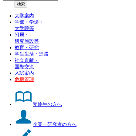
大学案内
学部・学環・
大学院等
附属・
研究施設等
教育・研究
学生生活・進路
社会貢献・
国際交流
入試案内
危機管理
受験生の方へ
企業・研究者の方へ