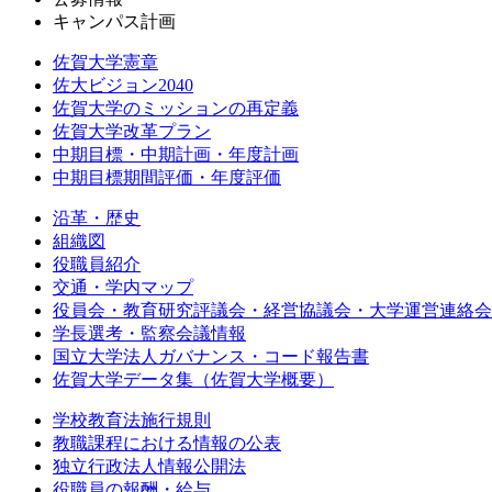
キャンパス計画
佐賀大学憲章
佐大ビジョン2040
佐賀大学のミッションの再定義
佐賀大学改革プラン
中期目標・中期計画・年度計画
中期目標期間評価・年度評価
沿革・歴史
組織図
役職員紹介
交通・学内マップ
役員会・教育研究評議会・経営協議会・大学運営連絡会
学長選考・監察会議情報
国立大学法人ガバナンス・コード報告書
佐賀大学データ集（佐賀大学概要）
学校教育法施行規則
教職課程における情報の公表
独立行政法人情報公開法
役職員の報酬・給与