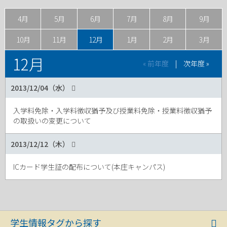
4月
5月
6月
7月
8月
9月
10月
11月
12月
1月
2月
3月
12月
« 前年度
|
次年度 »
2013/12/04（水）
入学料免除・入学料徴収猶予及び授業料免除・授業料徴収猶予
の取扱いの変更について
2013/12/12（木）
ICカード学生証の配布について(本庄キャンパス)
学生情報タグから探す