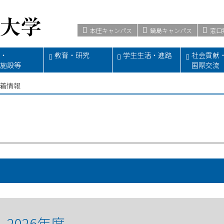
本庄キャンパス
鍋島キャンパス
窓口
・
教育・研究
学生生活・進路
社会貢献
施設等
国際交流
着情報
2026年度