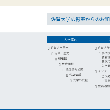
佐賀大学広報室からのお知
大学案内
佐賀大学憲章
佐賀大学
沿革・歴史
学位
教育
組織図
実施
教育情報
入学
法定情報公開
インター
公募情報
全学
大学の広報
（実
教員活動