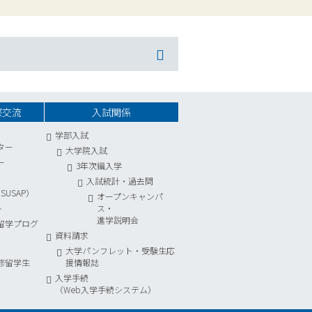
際交流
入試関係
学部入試
ター
大学院入試
ー
3年次編入学
入試統計
・
過去問
USAP）
オープンキャンパ
ト
ス・
進学説明会
留学プログ
資料請求
）
大学パンフレット・受験生応
修留学生
援情報誌
入学手続
（Web入学手続システム）