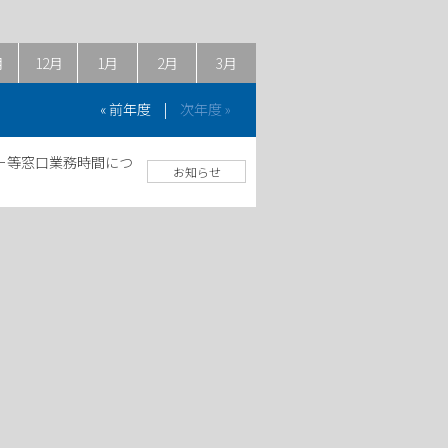
月
12月
1月
2月
3月
« 前年度
|
次年度 »
ー等窓口業務時間につ
お知らせ