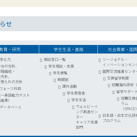
らせ
教育・研究
学生生活・進路
社会貢献・国
学士力
相談窓口一覧
リージョナル・
イノベーションセン
授与の方針、
学生相談・支援
課程編成・
国際交流推進センタ
学生便覧
の方針、
交換留学制度
時間割
者受入れの方針
短期海外研修（S
課外活動
フェース科目
留学サポー
学生寄宿舎
統一英語能力テスト
短期交換
学生生活
施結果）
ラム
ウェルビーイ
データベース
（SPACE
ング創造セン
日本語・日本文化研
ター
プログラム
キャリア支援
部門