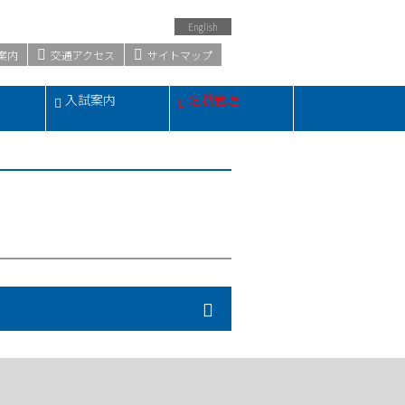
English
案内
交通アクセス
サイトマップ
・
入試案内
危機管理