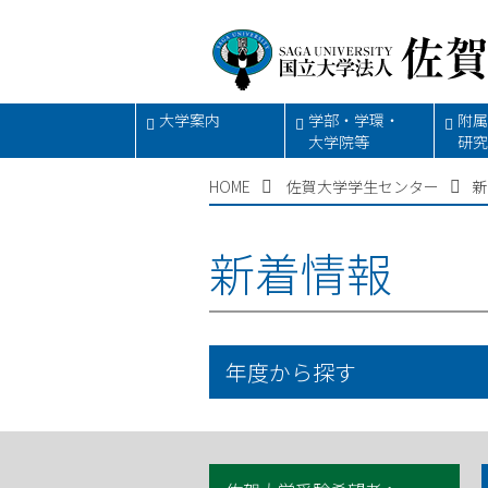
大学案内
学部・学環・
附属
大学院等
研究
HOME
佐賀大学学生センター
新
新着情報
年度から探す