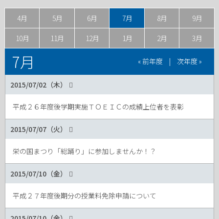
4月
5月
6月
7月
8月
9月
10月
11月
12月
1月
2月
3月
7月
« 前年度
|
次年度 »
2015/07/02（木）
平成２６年度後学期実施ＴＯＥＩＣの成績上位者を表彰
2015/07/07（火）
栄の国まつり「総踊り」に参加しませんか！？
2015/07/10（金）
平成２７年度後期分の授業料免除申請について
2015/07/10（金）