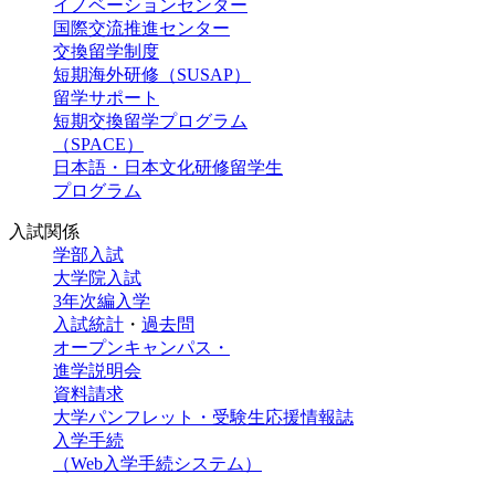
イノベーションセンター
国際交流推進センター
交換留学制度
短期海外研修（SUSAP）
留学サポート
短期交換留学プログラム
（SPACE）
日本語・日本文化研修留学生
プログラム
入試関係
学部入試
大学院入試
3年次編入学
入試統計
・
過去問
オープンキャンパス・
進学説明会
資料請求
大学パンフレット・受験生応援情報誌
入学手続
（Web入学手続システム）