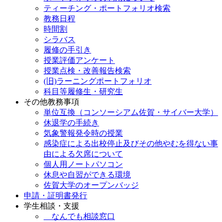
ティーチング・ポートフォリオ検索
教務日程
時間割
シラバス
履修の手引き
授業評価アンケート
授業点検・改善報告検索
(旧)ラーニングポートフォリオ
科目等履修生・研究生
その他教務事項
単位互換（コンソーシアム佐賀・サイバー大学）
休退学の手続き
気象警報発令時の授業
感染症による出校停止及びその他やむを得ない事
由による欠席について
個人用ノートパソコン
休息や自習ができる環境
佐賀大学のオープンバッジ
申請・証明書発行
学生相談・支援
なんでも相談窓口