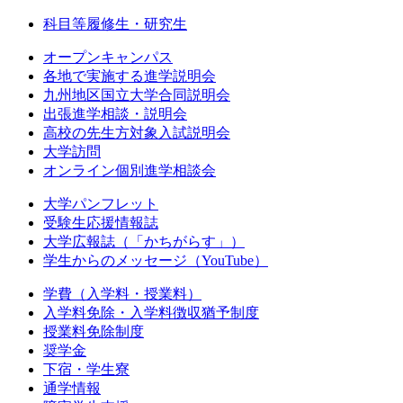
科目等履修生・研究生
オープンキャンパス
各地で実施する進学説明会
九州地区国立大学合同説明会
出張進学相談・説明会
高校の先生方対象入試説明会
大学訪問
オンライン個別進学相談会
大学パンフレット
受験生応援情報誌
大学広報誌（「かちがらす」）
学生からのメッセージ（YouTube）
学費（入学料・授業料）
入学料免除・入学料徴収猶予制度
授業料免除制度
奨学金
下宿・学生寮
通学情報