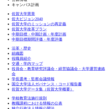
キャンパス計画
佐賀大学憲章
佐大ビジョン2040
佐賀大学のミッションの再定義
佐賀大学改革プラン
中期目標・中期計画・年度計画
中期目標期間評価・年度評価
沿革・歴史
組織図
役職員紹介
交通・学内マップ
役員会・教育研究評議会・経営協議会・大学運営連絡
会
学長選考・監察会議情報
国立大学法人ガバナンス・コード報告書
佐賀大学データ集（佐賀大学概要）
学校教育法施行規則
教職課程における情報の公表
独立行政法人情報公開法