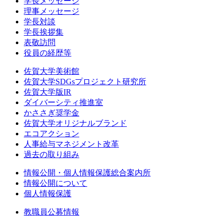
学長メッセージ
理事メッセージ
学長対談
学長挨拶集
表敬訪問
役員の経歴等
佐賀大学美術館
佐賀大学SDGsプロジェクト研究所
佐賀大学版IR
ダイバーシティ推進室
かささぎ奨学金
佐賀大学オリジナルブランド
エコアクション
人事給与マネジメント改革
過去の取り組み
情報公開・個人情報保護総合案内所
情報公開について
個人情報保護
教職員公募情報