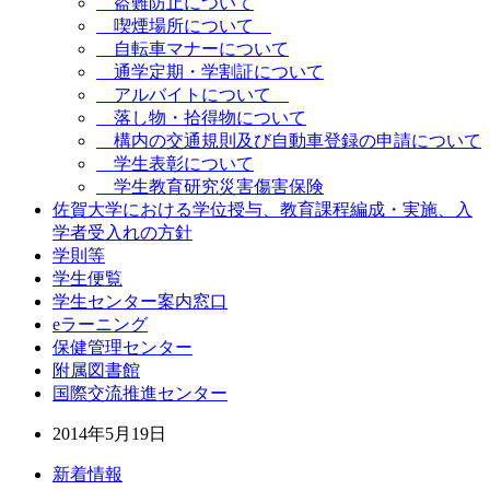
盗難防止について
喫煙場所について
自転車マナーについて
通学定期・学割証について
アルバイトについて
落し物・拾得物について
構内の交通規則及び自動車登録の申請について
学生表彰について
学生教育研究災害傷害保険
佐賀大学における学位授与、教育課程編成・実施、入
学者受入れの方針
学則等
学生便覧
学生センター案内窓口
eラーニング
保健管理センター
附属図書館
国際交流推進センター
2014年5月19日
新着情報