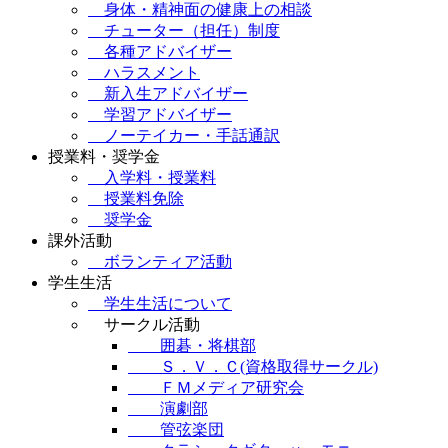
身体・精神面の健康上の相談
チューター（担任）制度
各種アドバイザー
ハラスメント
新入生アドバイザー
学習アドバイザー
ノーテイカー・手話通訳
授業料・奨学金
入学料・授業料
授業料免除
奨学金
課外活動
ボランティア活動
学生生活
学生生活について
サークル活動
囲碁・将棋部
Ｓ．Ｖ．Ｃ(資格取得サークル)
ＦＭメディア研究会
演劇部
管弦楽団