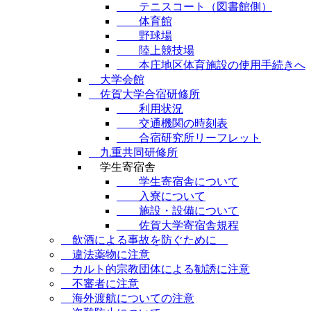
テニスコート（図書館側）
体育館
野球場
陸上競技場
本庄地区体育施設の使用手続きへ
大学会館
佐賀大学合宿研修所
利用状況
交通機関の時刻表
合宿研究所リーフレット
九重共同研修所
学生寄宿舎
学生寄宿舎について
入寮について
施設・設備について
佐賀大学寄宿舎規程
飲酒による事故を防ぐために
違法薬物に注意
カルト的宗教団体による勧誘に注意
不審者に注意
海外渡航についての注意