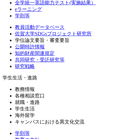
全学統一英語能力テスト(実施結果）
eラーニング
学則等
教員活動データベース
佐賀大学SDGsプロジェクト研究所
学位論文要旨・審査要旨
公開特許情報
知的財産関連規定
共同研究・受託研究等
研究戦略
学生生活・進路
教務情報
各種相談窓口
就職・進路
学生生活
海外留学
キャンパスにおける異文化交流
学則等