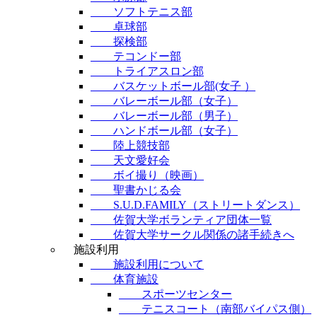
ソフトテニス部
卓球部
探検部
テコンドー部
トライアスロン部
バスケットボール部(女子 ）
バレーボール部（女子）
バレーボール部（男子）
ハンドボール部（女子）
陸上競技部
天文愛好会
ボイ撮り（映画）
聖書かじる会
S.U.D.FAMILY（ストリートダンス）
佐賀大学ボランティア団体一覧
佐賀大学サークル関係の諸手続きへ
施設利用
施設利用について
体育施設
スポーツセンター
テニスコート（南部バイパス側）