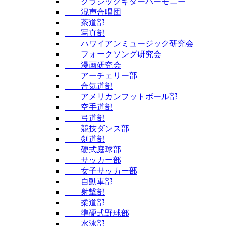
クラシックギターハーモニー
混声合唱団
茶道部
写真部
ハワイアンミュージック研究会
フォークソング研究会
漫画研究会
アーチェリー部
合気道部
アメリカンフットボール部
空手道部
弓道部
競技ダンス部
剣道部
硬式庭球部
サッカー部
女子サッカー部
自動車部
射撃部
柔道部
準硬式野球部
水泳部