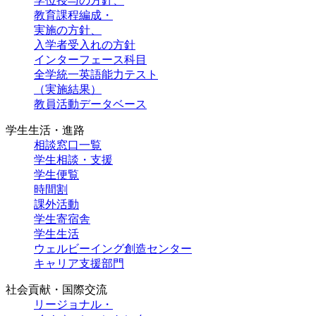
学位授与の方針、
教育課程編成・
実施の方針、
入学者受入れの方針
インターフェース科目
全学統一英語能力テスト
（実施結果）
教員活動データベース
学生生活・進路
相談窓口一覧
学生相談・支援
学生便覧
時間割
課外活動
学生寄宿舎
学生生活
ウェルビーイング創造センター
キャリア支援部門
社会貢献・国際交流
リージョナル・