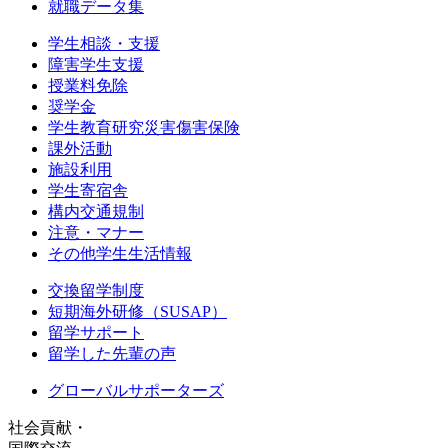
就職データ集
学生相談・支援
障害学生支援
授業料免除
奨学金
学生教育研究災害傷害保険
課外活動
施設利用
学生寄宿舎
構内交通規制
注意・マナー
その他学生生活情報
交換留学制度
短期海外研修（SUSAP）
留学サポート
留学した先輩の声
グローバルサポーターズ
社会貢献・