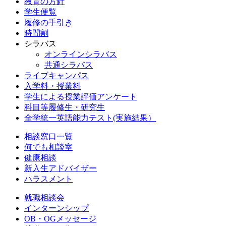
教育の方針
学生便覧
履修の手引き
時間割
シラバス
オンラインシラバス
共通シラバス
ライブキャンパス
入学料・授業料
学生による授業評価アンケート
科目等履修生・研究生
全学統一英語能力テスト(実施結果）
相談窓口一覧
何でも相談室
健康相談
新入生アドバイザー
ハラスメント
就職相談会
インターンシップ
OB・OGメッセージ