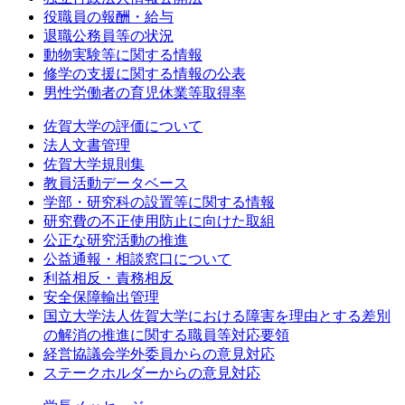
役職員の報酬・給与
退職公務員等の状況
動物実験等に関する情報
修学の支援に関する情報の公表
男性労働者の育児休業等取得率
佐賀大学の評価について
法人文書管理
佐賀大学規則集
教員活動データベース
学部・研究科の設置等に関する情報
研究費の不正使用防止に向けた取組
公正な研究活動の推進
公益通報・相談窓口について
利益相反・責務相反
安全保障輸出管理
国立大学法人佐賀大学における障害を理由とする差別
の解消の推進に関する職員等対応要領
経営協議会学外委員からの意見対応
ステークホルダーからの意見対応